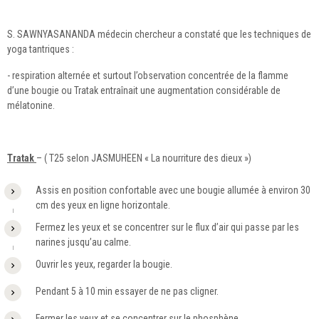
S. SAWNYASANANDA médecin chercheur a constaté que les techniques de
yoga tantriques :
- respiration alternée et surtout l’observation concentrée de la flamme
d’une bougie ou Tratak entraînait une augmentation considérable de
mélatonine.
Tratak
– ( T25 selon JASMUHEEN « La nourriture des dieux »)
Assis en position confortable avec une bougie allumée à environ 30
cm des yeux en ligne horizontale.
Fermez les yeux et se concentrer sur le flux d’air qui passe par les
narines jusqu’au calme.
Ouvrir les yeux, regarder la bougie.
Pendant 5 à 10 min essayer de ne pas cligner.
Fermer les yeux et se concentrer sur le phosphène.