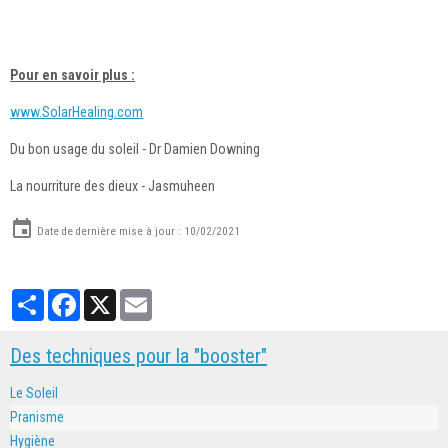
Pour en savoir plus :
www.SolarHealing.com
Du bon usage du soleil - Dr Damien Downing
La nourriture des dieux - Jasmuheen
Date de dernière mise à jour : 10/02/2021
Partager
Facebook
X
Email
Des techniques pour la "booster"
Le Soleil
Pranisme
Hygiène