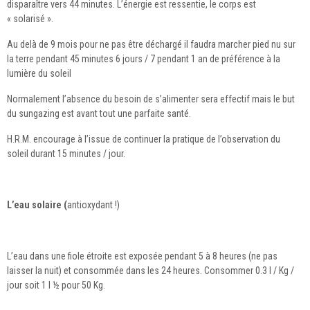
disparaître vers 44 minutes. L’énergie est ressentie, le corps est
« solarisé ».
Au delà de 9 mois pour ne pas être déchargé il faudra marcher pied nu sur
la terre pendant 45 minutes 6 jours / 7 pendant 1 an de préférence à la
lumière du soleil
Normalement l’absence du besoin de s’alimenter sera effectif mais le but
du sungazing est avant tout une parfaite santé.
H.R.M. encourage à l’issue de continuer la pratique de l’observation du
soleil durant 15 minutes / jour.
L’eau solaire (
antioxydant !)
L’eau dans une fiole étroite est exposée pendant 5 à 8 heures (ne pas
laisser la nuit) et consommée dans les 24 heures. Consommer 0.3 l / Kg /
jour soit 1 l ½ pour 50 Kg.