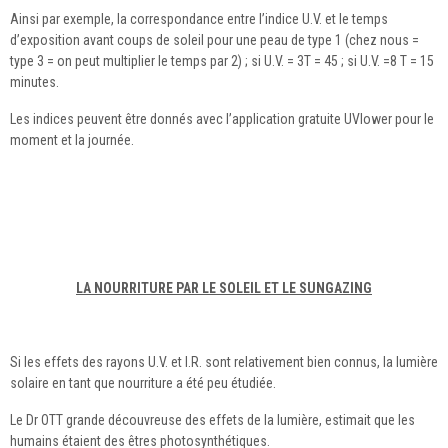
Ainsi par exemple, la correspondance entre l’indice U.V. et le temps
d’exposition avant coups de soleil pour une peau de type 1 (chez nous =
type 3 = on peut multiplier le temps par 2) ; si U.V. = 3T = 45 ; si U.V. =8 T = 15
minutes.
Les indices peuvent être donnés avec l’application gratuite UVlower pour le
moment et la journée.
LA NOURRITURE
PAR
LE SOLEIL ET LE SUNGAZING
Si les effets des rayons U.V. et I.R. sont relativement bien connus, la lumière
solaire en tant que nourriture a été peu étudiée.
Le Dr OTT grande découvreuse des effets de la lumière, estimait que les
humains étaient des êtres photosynthétiques.